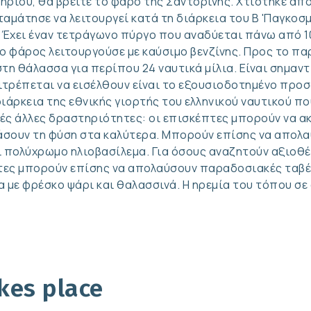
ίου, θα βρείτε το φάρο της Σαντορίνης. Χτίστηκε από 
αμάτησε να λειτουργεί κατά τη διάρκεια του Β 'Παγκοσμ
 Έχει έναν τετράγωνο πύργο που αναδύεται πάνω από 10
 ο φάρος λειτουργούσε με καύσιμο βενζίνης. Προς το πα
η θάλασσα για περίπου 24 ναυτικά μίλια. Είναι σημαντ
τρέπεται να εισέλθουν είναι το εξουσιοδοτημένο προσ
άρκεια της εθνικής γιορτής του ελληνικού ναυτικού που
λλές άλλες δραστηριότητες: οι επισκέπτες μπορούν να
άσουν τη φύση στα καλύτερα. Μπορούν επίσης να απολα
 πολύχρωμο ηλιοβασίλεμα. Για όσους αναζητούν αξιοθέ
κέπτες μπορούν επίσης να απολαύσουν παραδοσιακές ταβ
με φρέσκο ​​ψάρι και θαλασσινά. Η ηρεμία του τόπου σε
kes place