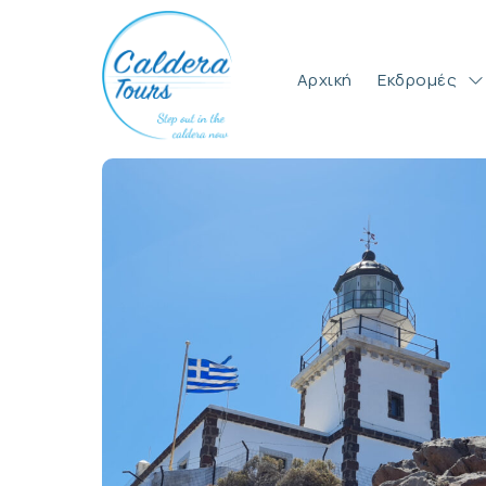
Αρχική
Εκδρoμές